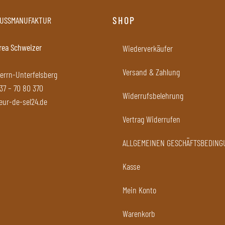
SHOP
NUSSMANUFAKTUR
rea Schweizer
Wiederverkäufer
Versand & Zahlung
errn-Unterfelsberg
 37 – 70 80 370
Widerrufsbelehrung
eur-de-sel24.de
Vertrag Widerrufen
ALLGEMEINEN GESCHÄFTSBEDIN
Kasse
Mein Konto
Warenkorb