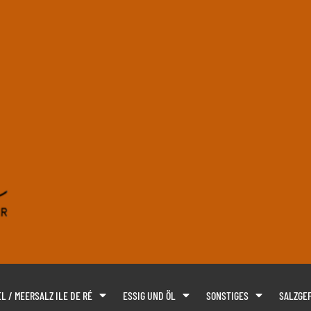
L / MEERSALZ ILE DE RÉ
ESSIG UND ÖL
SONSTIGES
SALZGEF