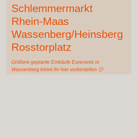
Schlemmermarkt
Rhein-Maas
Wassenberg/Heinsberg
Rosstorplatz
Größere geplante Einkäufe Eurerseits in
Wassenberg könnt ihr hier vorbestellen 🙂
30./31.08.2026 Keller Kirmes
13.09.2026 Merscheider Markt
15.09.2026 Mariä Geburtsmarkt in Lebach
09.09.2026: Merzig tischt auf
27.09.2026: Pluwig Bauernmarkt
03.10.2026: Überherrn Bauernmarkt Tag der
deutschen Einheit
11.10.2026 Goldener Oktober SAB