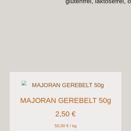
glutenfrei, laktosefrei
MAJORAN GEREBELT 50g
2,50
€
50,00
€
/
kg