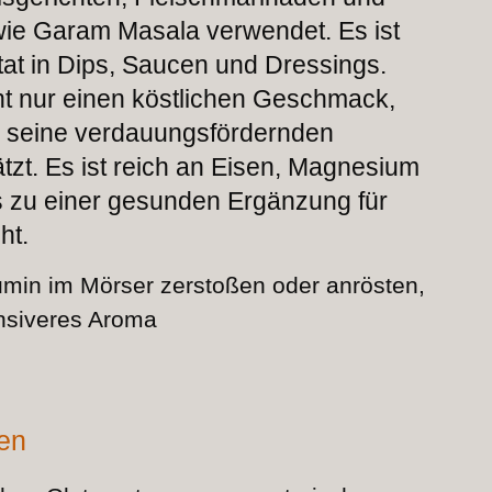
e Garam Masala verwendet. Es ist
tat in Dips, Saucen und Dressings.
t nur einen köstlichen Geschmack,
r seine verdauungsfördernden
zt. Es ist reich an Eisen, Magnesium
s zu einer gesunden Ergänzung für
ht.
min im Mörser zerstoßen oder anrösten,
tensiveres Aroma
nen