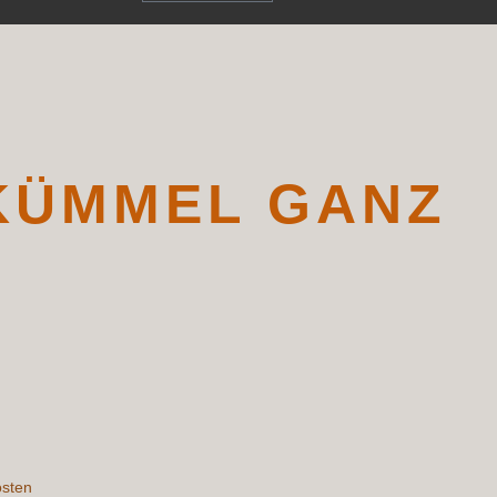
/
KÜMMEL GANZ
osten