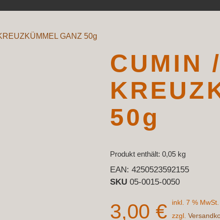
/ KREUZKÜMMEL GANZ 50g
CUMIN 
KREUZ
50g
Produkt enthält: 0,05
kg
EAN:
4250523592155
SKU
05-0015-0050
inkl. 7 % MwSt.
3,00
€
zzgl.
Versandk