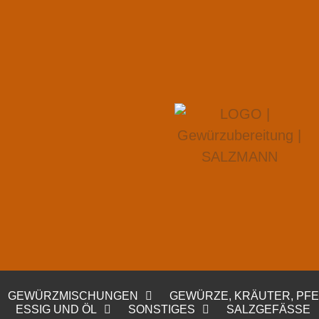
GEWÜRZMISCHUNGEN
GEWÜRZE, KRÄUTER, PF
ESSIG UND ÖL
SONSTIGES
SALZGEFÄSSE