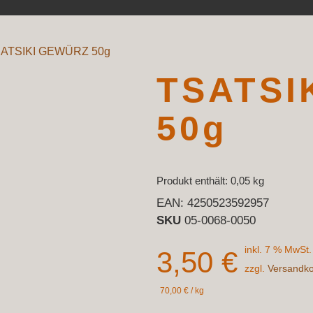
SATSIKI GEWÜRZ 50g
TSATSI
50g
Produkt enthält: 0,05
kg
EAN:
4250523592957
SKU
05-0068-0050
inkl. 7 % MwSt.
3,50
€
zzgl.
Versandk
70,00
€
/
kg