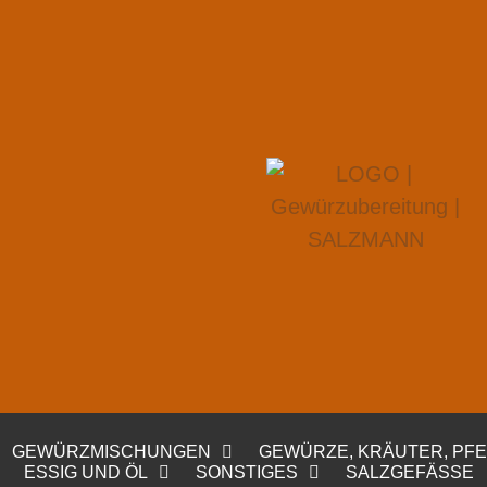
GEWÜRZMISCHUNGEN
GEWÜRZE, KRÄUTER, PF
ESSIG UND ÖL
SONSTIGES
SALZGEFÄSSE