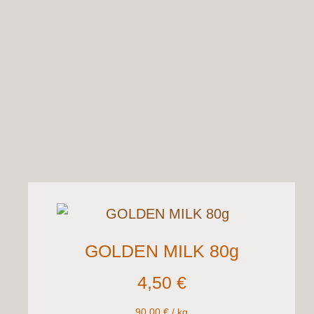
GOLDEN MILK 80g
4,50
€
90,00
€
/
kg