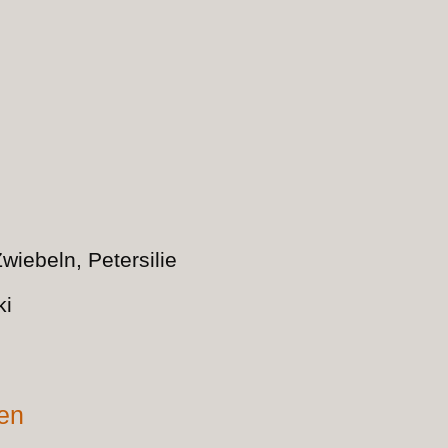
wiebeln, Petersilie
ki
nen