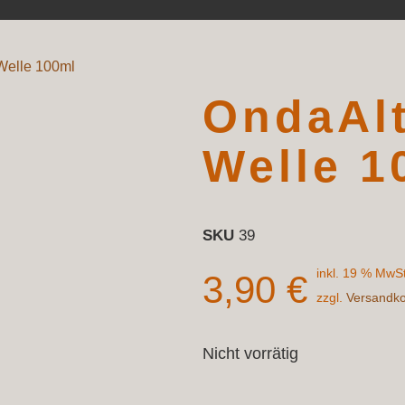
Welle 100ml
OndaAlt
Welle 1
SKU
39
inkl. 19 % MwSt
3,90
€
zzgl.
Versandk
Nicht vorrätig