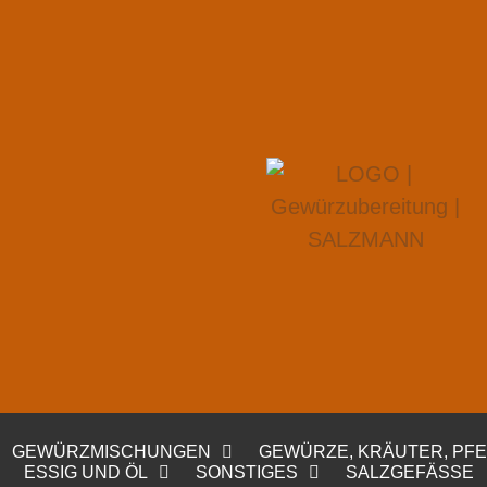
GEWÜRZMISCHUNGEN
GEWÜRZE, KRÄUTER, PF
ESSIG UND ÖL
SONSTIGES
SALZGEFÄSSE