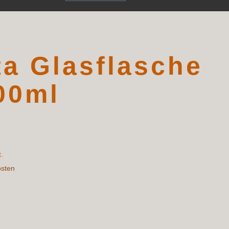
a Glasflasche
00ml
.
osten