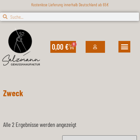
Kostenlose Lieferung innerhalb Deutschland ab 65€
0,00
€
0
Gewürze, Kräuter, Pfeff
Fleur de Sel
Zweck
Alle 2 Ergebnisse werden angezeigt