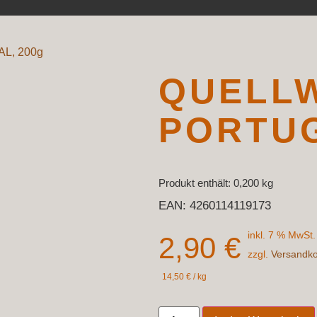
L, 200g
QUELL
PORTUG
Produkt enthält: 0,200
kg
EAN:
4260114119173
inkl. 7 % MwSt.
2,90
€
zzgl.
Versandk
14,50
€
/
kg