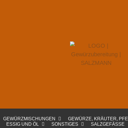
GEWÜRZMISCHUNGEN
GEWÜRZE, KRÄUTER, PF
ESSIG UND ÖL
SONSTIGES
SALZGEFÄSSE